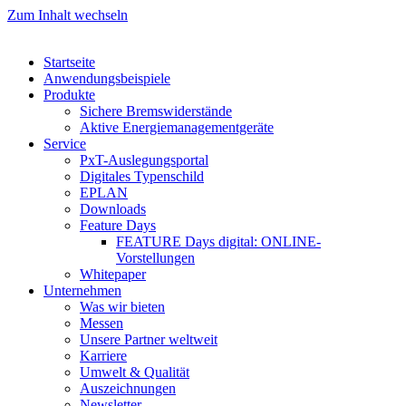
Zum Inhalt wechseln
Startseite
Anwendungsbeispiele
Produkte
Sichere Bremswiderstände
Aktive Energiemanagementgeräte
Service
PxT-Auslegungsportal
Digitales Typenschild
EPLAN
Downloads
Feature Days
FEATURE Days digital: ONLINE-
Vorstellungen
Whitepaper
Unternehmen
Was wir bieten
Messen
Unsere Partner weltweit
Karriere
Umwelt & Qualität
Auszeichnungen
Newsletter