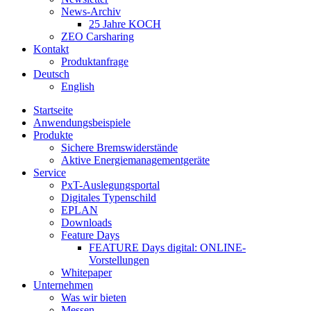
News-Archiv
25 Jahre KOCH
ZEO Carsharing
Kontakt
Produktanfrage
Deutsch
English
Startseite
Anwendungsbeispiele
Produkte
Sichere Bremswiderstände
Aktive Energiemanagementgeräte
Service
PxT-Auslegungsportal
Digitales Typenschild
EPLAN
Downloads
Feature Days
FEATURE Days digital: ONLINE-
Vorstellungen
Whitepaper
Unternehmen
Was wir bieten
Messen