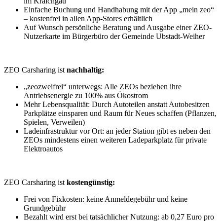
im Kraichgau
Einfache Buchung und Handhabung mit der App „mein zeo“
– kostenfrei in allen App-Stores erhältlich
Auf Wunsch persönliche Beratung und Ausgabe einer ZEO-
Nutzerkarte im Bürgerbüro der Gemeinde Ubstadt-Weiher
ZEO Carsharing ist
nachhaltig:
„zeozweifrei“ unterwegs: Alle ZEOs beziehen ihre
Antriebsenergie zu 100% aus Ökostrom
Mehr Lebensqualität: Durch Autoteilen anstatt Autobesitzen
Parkplätze einsparen und Raum für Neues schaffen (Pflanzen,
Spielen, Verweilen)
Ladeinfrastruktur vor Ort: an jeder Station gibt es neben den
ZEOs mindestens einen weiteren Ladeparkplatz für private
Elektroautos
ZEO Carsharing ist
kostengünstig:
Frei von Fixkosten: keine Anmeldegebühr und keine
Grundgebühr
Bezahlt wird erst bei tatsächlicher Nutzung: ab 0,27 Euro pro