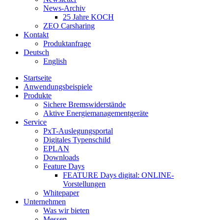
News-Archiv
25 Jahre KOCH
ZEO Carsharing
Kontakt
Produktanfrage
Deutsch
English
Startseite
Anwendungsbeispiele
Produkte
Sichere Bremswiderstände
Aktive Energiemanagementgeräte
Service
PxT-Auslegungsportal
Digitales Typenschild
EPLAN
Downloads
Feature Days
FEATURE Days digital: ONLINE-
Vorstellungen
Whitepaper
Unternehmen
Was wir bieten
Messen