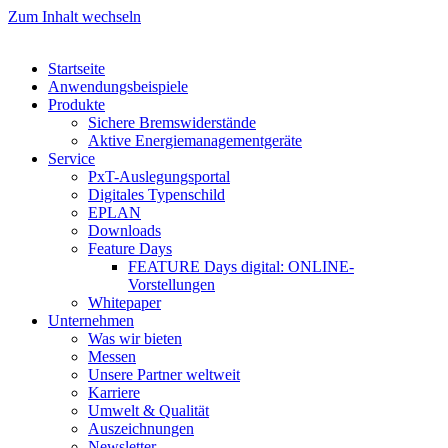
Zum Inhalt wechseln
Startseite
Anwendungsbeispiele
Produkte
Sichere Bremswiderstände
Aktive Energiemanagementgeräte
Service
PxT-Auslegungsportal
Digitales Typenschild
EPLAN
Downloads
Feature Days
FEATURE Days digital: ONLINE-
Vorstellungen
Whitepaper
Unternehmen
Was wir bieten
Messen
Unsere Partner weltweit
Karriere
Umwelt & Qualität
Auszeichnungen
Newsletter