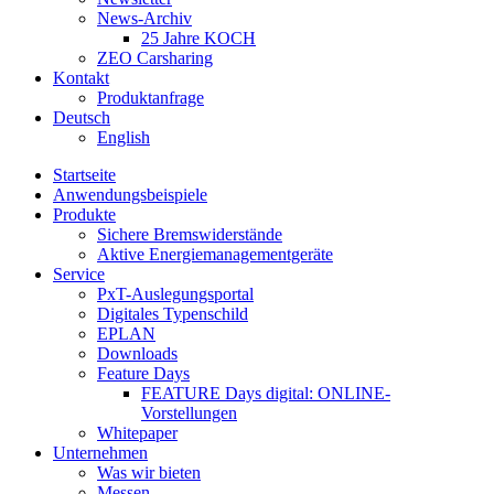
News-Archiv
25 Jahre KOCH
ZEO Carsharing
Kontakt
Produktanfrage
Deutsch
English
Startseite
Anwendungsbeispiele
Produkte
Sichere Bremswiderstände
Aktive Energiemanagementgeräte
Service
PxT-Auslegungsportal
Digitales Typenschild
EPLAN
Downloads
Feature Days
FEATURE Days digital: ONLINE-
Vorstellungen
Whitepaper
Unternehmen
Was wir bieten
Messen