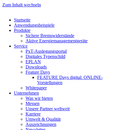
Zum Inhalt wechseln
Startseite
Anwendungsbeispiele
Produkte
Sichere Bremswiderstände
Aktive Energiemanagementgeräte
Service
PxT-Auslegungsportal
Digitales Typenschild
EPLAN
Downloads
Feature Days
FEATURE Days digital: ONLINE-
Vorstellungen
Whitepaper
Unternehmen
Was wir bieten
Messen
Unsere Partner weltweit
Karriere
Umwelt & Qualität
Auszeichnungen
Newsletter