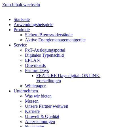
Zum Inhalt wechseln
Startseite
Anwendungsbeispiele
Produkte
Sichere Bremswiderstände
Aktive Energiemanagementgeräte
Service
PxT-Auslegungsportal
Digitales Typenschild
EPLAN
Downloads
Feature Days
FEATURE Days digital: ONLINE-
Vorstellungen
Whitepaper
Unternehmen
Was wir bieten
Messen
Unsere Partner weltweit
Karriere
Umwelt & Qualität
Auszeichnungen
Newsletter