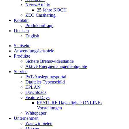
News-Archiv
25 Jahre KOCH
ZEO Carsharing
Kontakt
Produktanfrage
Deutsch
English
Startseite
Anwendungsbeispiele
Produkte
Sichere Bremswiderstände
Aktive Energiemanagementgeräte
Service
PxT-Auslegungsportal
Digitales Typenschild
EPLAN
Downloads
Feature Days
FEATURE Days digital: ONLINE-
Vorstellungen
Whitepaper
Unternehmen
Was wir bieten
Messen